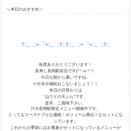
＼本日のおすすめ／
あ
あ
あ
†:.。.:+゜+:.。.:†:.†:.。.:+゜+:.。.:†
:.
あ
あ
毎度ありがとうございます！
富寿し長岡駅前店です(*＾ω＾*）
今日も朝から暑いですね。
十分水分補給おこないましょう！！
本日の日替わりは
“山ウドの天ぷら”です。
是非、ご賞味下さい。
只今長岡駅限定メニュー開催中です。
とってもリーズナブルな価格・ボリューム満点！なセットにな
っています。
これからの季節にはお蕎麦がセットになっているメニューが