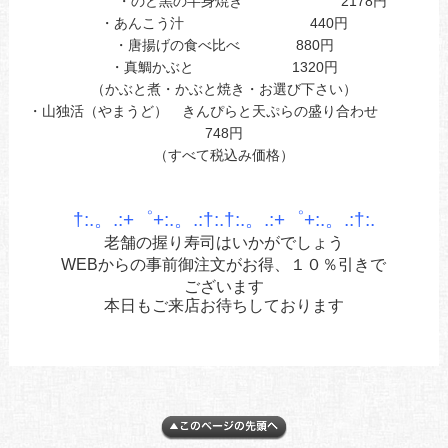
・のど黒の半身焼き 2178円
・あんこう汁 440円
・唐揚げの食べ比べ 880円
・真鯛かぶと 1320円
（かぶと煮・かぶと焼き・お選び下さい）
・山独活（やまうど） きんぴらと天ぷらの盛り合わせ
748円
（すべて税込み価格）
あ
あ
†:.。.:+゜+:.。.:†:.†:.。.:+゜+:.。.:†:.
老舗の握り寿司はいかがでしょう
WEBからの事前御注文がお得、１０％引きで
ございます
本日もご来店お待ちしております