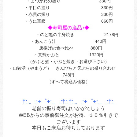
・まつかわの握り 330円
・平目の握り 330円
・赤貝の握り 330円
・うに軍艦 660円
◆寿司屋の逸品♪◆
・のど黒の半身焼き 2178円
・あんこう汁 440円
・唐揚げの食べ比べ 880円
・真鯛かぶと 1320円
（かぶと煮・かぶと焼き・お選び下さい）
・山独活（やまうど） きんぴらと天ぷらの盛り合わせ
748円
（すべて税込み価格）
あ
あ
†:.。.:+゜+:.。.:†:.†:.。.:+゜+:.。.:†:.
老舗の握り寿司はいかがでしょう
WEBからの事前御注文がお得、１０％引きで
ございます
本日もご来店お待ちしております