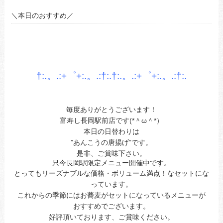
＼本日のおすすめ／
あ
あ
あ
†:.。.:+゜+:.。.:†:.†:.。.:+゜+:.。.:†
:.
あ
あ
毎度ありがとうございます！
富寿し長岡駅前店です(*＾ω＾*）
本日の日替わりは
”あんこうの唐揚げ”です。
是非、ご賞味下さい。
只今長岡駅限定メニュー開催中です。
とってもリーズナブルな価格・ボリューム満点！なセットにな
っています。
これからの季節にはお蕎麦がセットになっているメニューが
おすすめでございます。
好評頂いております、ご賞味ください。