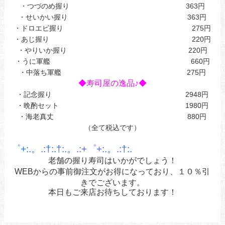
・つづのめ握り 363円
・せいかい握り 363円
・ドロエビ握り 275円
・あじ握り 220円
・やりいか握り 220円
・うに軍艦 660円
・中落ち軍艦 275円
◆寿司屋の逸品♪◆
・記念握り 2948円
・晩酌セット 1980円
・海老真丈 880円
（全て税込です）
゜+:.。.:†:.†:.。.:+゜+:.。.:†:.
老舗の握り寿司はいかがでしょう！
WEBからの事前御注文がお得になっており、１０％引
きで
ございます。
本日もご来店お待ちしております！