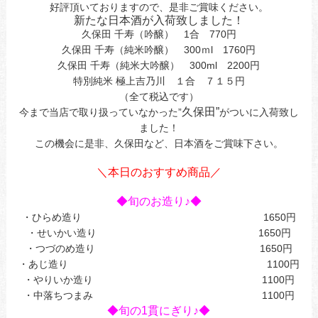
好評頂いておりますので、是非ご賞味ください。
新たな日本酒が入荷致しました！
久保田 千寿（吟醸） 1合 770円
久保田 千寿（純米吟醸） 300ｍl 1760円
久保田 千寿（純米大吟醸） 300ml 2200円
特別純米 極上吉乃川 １合 ７１５円
（全て税込です）
久保田”
今まで当店で取り扱っていなかった”
がついに入荷致し
ました！
この機会に是非、久保田など、日本酒をご賞味下さい。
あ今日ああお立ち寄してまｊ
＼本日のおすすめ商品／
あ
◆旬のお造り♪◆
・ひらめ造り 1650円
・せいかい造り 1650円
・つづのめ造り 1650円
・あじ造り 1100円
・やりいか造り 1100円
・中落ちつまみ 1100円
◆旬の1貫にぎり♪◆