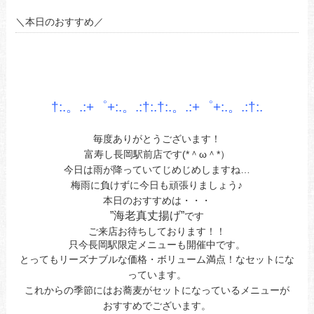
＼本日のおすすめ／
あ
あ
あ
†:.。.:+゜+:.。.:†:.†:.。.:+゜+:.。.:†
:.
毎度ありがとうございます！
富寿し長岡駅前店です(*＾ω＾*）
今日は雨が降っていてじめじめしますね…
梅雨に負けずに今日も頑張りましょう♪
本日の
おすすめ
は・・・
”海老真丈揚げ
”
です
ご来店お待ちしております！！
只今長岡駅限定メニューも開催中です。
とってもリーズナブルな価格・ボリューム満点！なセットにな
っています。
これからの季節にはお蕎麦がセットになっているメニューが
おすすめでございます。