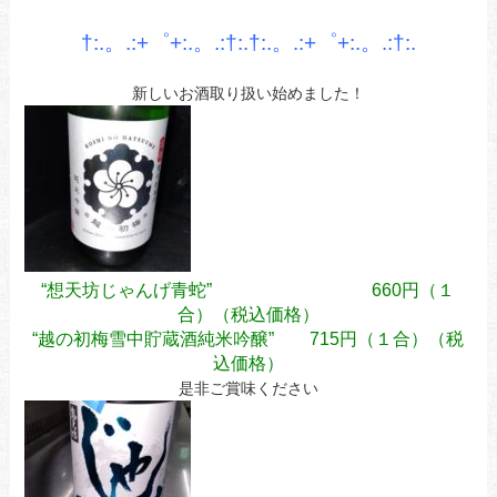
あ
†:.。.:+゜+:.。.:†:.†:.。.:+゜+:.。.:†:.
新しいお酒取り扱い始めました！
“想天坊じゃんげ青蛇” 660円（１
合）（税込価格）
“越の初梅雪中貯蔵酒純米吟醸” 715円（１合）（税
込価格）
是非ご賞味ください