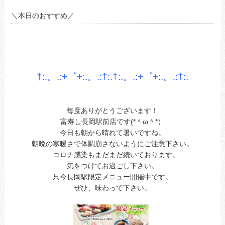
＼本日のおすすめ／
あ
あ
あ
†:.。.:+゜+:.。.:†:.†:.。.:+゜+:.。.:†
:.
あ
あ
毎度ありがとうございます！
富寿し長岡駅前店です(*＾ω＾*）
今日も朝から晴れて暑いですね。
朝晩の寒暖さで体調崩さないようにご注意下さい。
コロナ感染もまだまだ続いております。
気をつけてお過ごし下さい。
只今長岡駅限定メニュー開催中です。
ぜひ、味わって下さい。
あ今日ああお立ち寄りお待ちしてます。