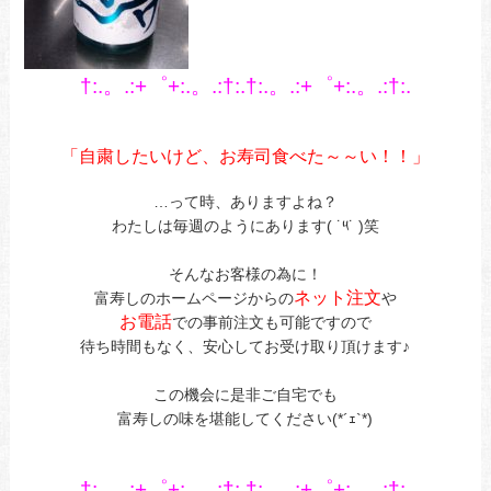
†:.。.:+゜+:.。.:†:.†:.。.:+゜+:.。.:†:.
あ
あ
「自粛したいけど、
お寿
司食べた～～い！！」
あ
…って時、ありますよね？
わたしは毎週のようにあります( ˙༥˙ )笑
あ
そんなお客様の為に！
ネット注文
富寿しのホームページからの
や
お電話
での事前注文も可能ですので
待ち時間もなく、安心してお受け取り頂けます♪
あ
この機会に是非ご自宅でも
富寿しの味を堪能してください(*´ｪ`*)
あ
あ
†:.。.:+゜+:.。.:†:.†:.。.:+゜+:.。.:†:.