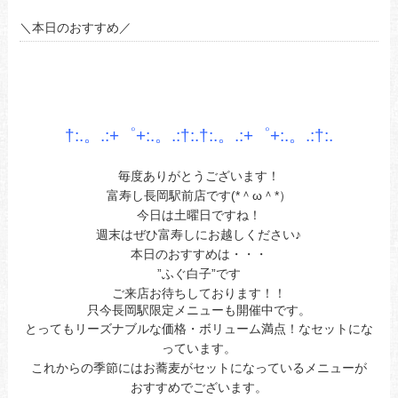
＼本日のおすすめ／
あ
あ
あ
†:.。.:+゜+:.。.:†:.†:.。.:+゜+:.。.:†
:.
あ
毎度ありがとうございます！
富寿し長岡駅前店です(*＾ω＾*）
今日は土曜日ですね！
週末はぜひ富寿しにお越しください♪
本日の
おすすめ
は・・・
”
ふぐ白子
”です
ご来店お待ちしております！！
只今長岡駅限定メニューも開催中です。
とってもリーズナブルな価格・ボリューム満点！なセットにな
っています。
これからの季節にはお蕎麦がセットになっているメニューが
おすすめでございます。