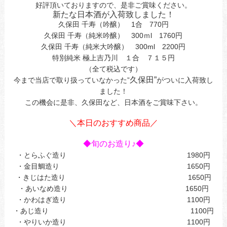
好評頂いておりますので、是非ご賞味ください。
新たな日本酒が入荷致しました！
久保田 千寿（吟醸） 1合 770円
久保田 千寿（純米吟醸） 300ｍl 1760円
久保田 千寿（純米大吟醸） 300ml 2200円
特別純米 極上吉乃川 １合 ７１５円
（全て税込です）
久保田”
今まで当店で取り扱っていなかった”
がついに入荷致し
ました！
この機会に是非、久保田など、日本酒をご賞味下さい。
あ今日ああお立ち寄してまｊ
＼本日のおすすめ商品／
あ
◆旬のお造り♪◆
・とらふぐ造り 1980円
・金目鯛造り 1650円
・きじはた造り 1650円
・あいなめ造り 1650円
・かわはぎ造り 1100円
・あじ造り 1100円
・やりいか造り 1100円