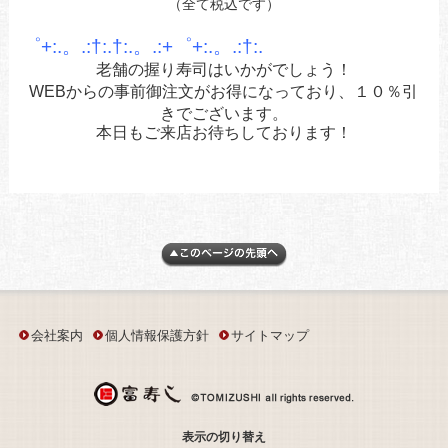
（全て税込です）
゜+:.。.:†:.†:.。.:+゜+:.。.:†:.
老舗の握り寿司はいかがでしょう！
WEBからの事前御注文がお得になっており、１０％引
きで
ございます。
本日もご来店お待ちしております！
会社案内
個人情報保護方針
サイトマップ
表示の切り替え