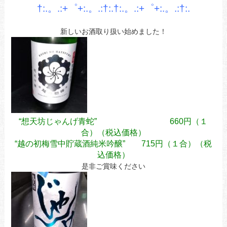
†:.。.:+゜+:.。.:†:.†:.。.:+゜+:.。.:†:.
新しいお酒取り扱い始めました！
“想天坊じゃんげ青蛇” 660円（１
合）（税込価格）
“越の初梅雪中貯蔵酒純米吟醸” 715円（１合）（税
込価格）
是非ご賞味ください