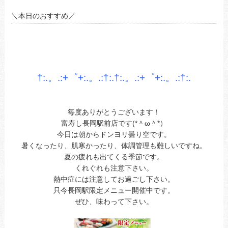
＼本日のおすすめ／
あ
あ
あ
†:.。.:+゜+:.。.:†:.†:.。.:+゜+:.。.:†
:.
あ
あ
毎度ありがとうございます！
富寿し長岡駅前店です(*＾ω＾*）
今日は朝からドンヨリ曇り空です。
暑くなったり、肌寒かったり、体調管理も難しいですね。
夏の疲れも出てくる季節です。
くれぐれも注意下さい。
熱中症には注意してお過ごし下さい。
只今長岡駅限定メニュー開催中です。
ぜひ、味わって下さい。
あ今日ああお立ち寄りお待ちしてます。