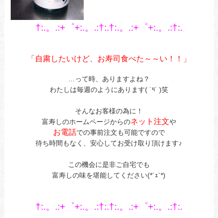
†:.。.:+゜+:.。.:†:.†:.。.:+゜+:.。.:†:.
あ
あ
「自粛したいけど、
お寿
司食べた～～い！！」
あ
…って時、ありますよね？
わたしは毎週のようにあります( ˙༥˙ )笑
あ
そんなお客様の為に！
ネット注文
富寿しのホームページからの
や
お電話
での事前注文も可能ですので
待ち時間もなく、安心してお受け取り頂けます♪
あ
この機会に是非ご自宅でも
富寿しの味を堪能してください(*´ｪ`*)
あ
あ
†:.。.:+゜+:.。.:†:.†:.。.:+゜+:.。.:†:.
あ