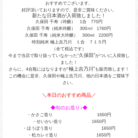
おすすめでございます。
好評頂いておりますので、是非ご賞味ください。
新たな日本酒が入荷致しました！
久保田 千寿（吟醸） 1合 770円
久保田 千寿（純米吟醸） 300ｍl 1760円
久保田 千寿（純米大吟醸） 300ml 2200円
特別純米 極上吉乃川 １合 ７１５円
（全て税込です）
久保田”
今まで当店で取り扱っていなかった”
がついに入荷致し
ました！
極上吉乃川”
さらに、4合瓶にはなりますが”
も販売致します！
この機会に是非、久保田や極上吉乃川、他の日本酒をご賞味下
さい。
あ今日ああお立ち寄してまｊ
＼本日のおすすめ商品／
あ
◆旬のお造り♪◆
・かさご造り 1650円
・せいかい造り 1650円
・ほうぼう造り 1650円
・松カレイ造り 1650円