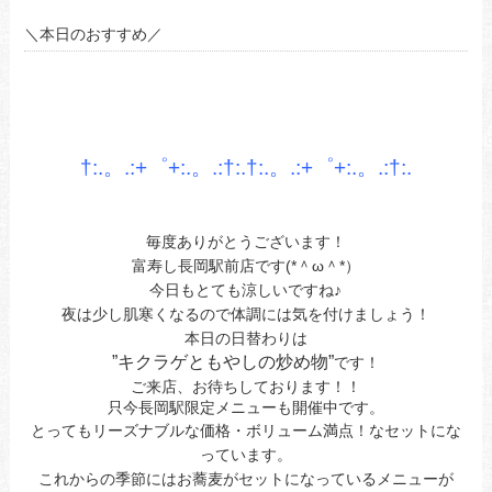
＼本日のおすすめ／
あ
あ
あ
†:.。.:+゜+:.。.:†:.†:.。.:+゜+:.。.:†
:.
あ
あ
毎度ありがとうございます！
富寿し長岡駅前店です(*＾ω＾*）
今日もとても涼しいですね♪
夜は少し肌寒くなるので体調には気を付けましょう！
本日の
日替わり
は
”キクラゲともやしの炒め物
”
です！
ご来店、お待ちしております！！
只今長岡駅限定メニューも開催中です。
とってもリーズナブルな価格・ボリューム満点！なセットにな
っています。
これからの季節にはお蕎麦がセットになっているメニューが