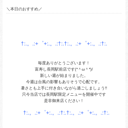
＼本日のおすすめ／
あ
あ
あ
†:.。.:+゜+:.。.:†:.†:.。.:+゜+:.。.:†
:.
あ
あ
毎度ありがとうございます！
富寿し長岡駅前店です(*＾ω＾*)/
新しい週が始まりました。
今週は台風の影響もありそうで心配です。
暑さとも上手に付き合いながら過ごしましょう!!
只今当店では長岡駅限定メニューを開催中です
是非御来店ください！
あ今日ああお立ち寄りお待ちしてます。
†:.。.:+゜+:.。.:†:.†:.。.:+゜+:.。.:†:.
あ
あ
あ