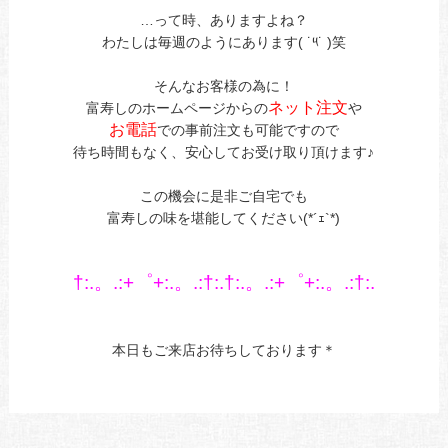
…って時、ありますよね？
わたしは毎週のようにあります( ˙༥˙ )笑
あ
そんなお客様の為に！
ネット注文
富寿しのホームページからの
や
お電話
での事前注文も可能ですので
待ち時間もなく、安心してお受け取り頂けます♪
あ
この機会に是非ご自宅でも
富寿しの味を堪能してください(*´ｪ`*)
あ
あ
†:.。.:+゜+:.。.:†:.†:.。.:+゜+:.。.:†:.
あ
あ
本日もご来店お待ちしております＊