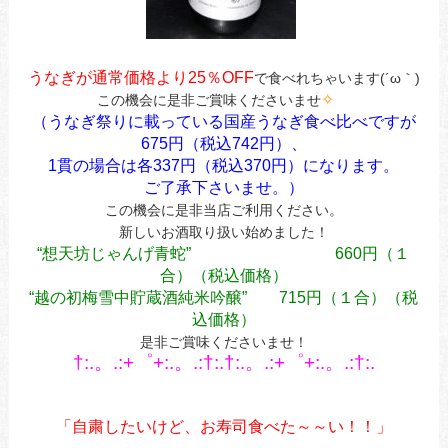
あ
うなぎが通常価格より25％OFF
で食べれちゃいます(´ω｀)
✧︎
この機会に是非ご賞味くださいませ
（うなぎ祭りに載っている国産うなぎ食べ比べですが
675円（税込742円）、
1貫の場合は各337円（税込370円）になります。
ご了承下さいませ。）
この機会に是非当店ご利用ください。
新しいお酒取り扱い始めました！
“想天坊じゃんげ青蛇” 660円（１
合）（税込価格）
“越の初梅雪中貯蔵酒純米吟醸” 715円（１合）（税
込価格）
是非ご賞味くださいませ！
†:.。.:+゜+:.。.:†:.†:.。.:+゜+:.。.:†:.
あ
あ
「自粛したいけど、
お寿
司食べた～～い！！」
あ