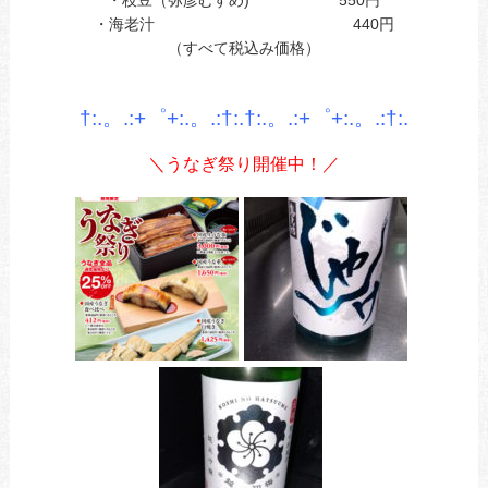
・枝豆（弥彦むすめ) 550円
・海老汁 440円
（すべて税込み価格）
あ
あ
†:.。.:+゜+:.。.:†:.†:.。.:+゜+:.。.:†:.
＼うなぎ祭り開催中！／
あ