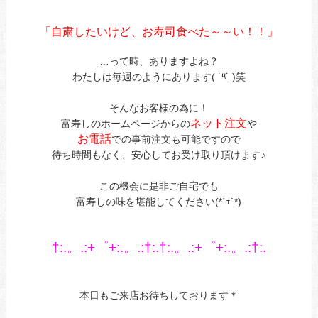
あ
あ
「自粛したいけど、
お寿
司食べた～～い！！」
あ
…って時、ありますよね？
わたしは毎週のようにあります( ˙༥˙ )笑
あ
そんなお客様の為に！
ネット注文
富寿しのホームページからの
や
お電話
での事前注文も可能ですので
待ち時間もなく、安心してお受け取り頂けます♪
あ
この機会に是非ご自宅でも
富寿しの味を堪能してください(*´ｪ`*)
あ
あ
†:.。.:+゜+:.。.:†:.†:.。.:+゜+:.。.:†:.
あ
あ
本日もご来店お待ちしております＊