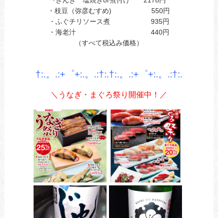
･きんき 塩焼きor煮付け 2178円
・枝豆（弥彦むすめ) 550円
・ふぐチリソース煮 935円
・海老汁 440円
（すべて税込み価格）
あ
あ
†:.。.:+゜+:.。.:†:.†:.。.:+゜+:.。.:†:.
＼うなぎ・まぐろ祭り開催中！／
あ