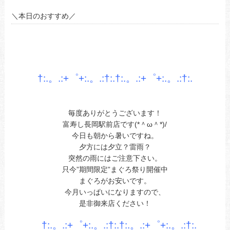
＼本日のおすすめ／
あ
あ
あ
†:.。.:+゜+:.。.:†:.†:.。.:+゜+:.。.:†
:.
あ
あ
毎度ありがとうございます！
富寿し長岡駅前店です(*＾ω＾*)/
今日も朝から暑いですね。
夕方には夕立？雷雨？
突然の雨にはご注意下さい。
只今”期間限定”まぐろ祭り開催中
まぐろがお安いです。
今月いっぱいになりますので、
是非御来店ください！
あ今日ああお立ち寄りお待ちしてます。
†:.。.:+゜+:.。.:†:.†:.。.:+゜+:.。.:†:.
あ