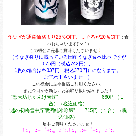
あ
うなぎが通常価格より25％OFF、まぐろが20％OFF
で食
べれちゃいます(´ω｀)
✧︎
この機会に是非ご賞味くださいませ
（うなぎ祭りに載っている国産うなぎ食べ比べですが
675円（税込742円）、
1貫の場合は各337円（税込370円）になります。
ご了承下さいませ。）
この機会に是非当店ご利用ください。
また今日から新しいお酒取り扱い始めました！
“想天坊じゃんげ青蛇” 660円（１
合）（税込価格）
“越の初梅雪中貯蔵酒純米吟醸” 715円（１合）（税
込価格）
是非ご賞味くださいませ！
†:.。.:+゜+:.。.:†:.†:.。.:+゜+:.。.:†:.