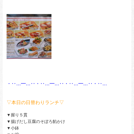
・‥…━…‥・‥…━…‥・‥…━…‥・‥…
▽本日の日替わりランチ▽
▼握り５貫
▼揚げだし豆腐のそぼろ餡かけ
▼小鉢