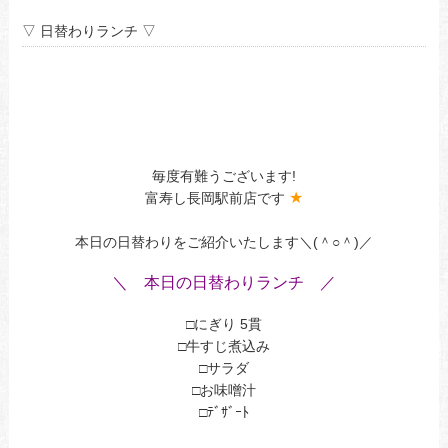
▽ 日替わりランチ ▽
あ
あ
あ
あ
毎度有難うございます!
★
富寿し長岡駅前店です
本日の日替わりをご紹介いたします＼(＾○＾)／
ａ
＼ 本日の日替わりランチ
／
ああ
□にぎり 5貫
□牛すじ煮込み
□サラダ
□お味噌汁
□ﾃﾞｻﾞｰﾄ
あ