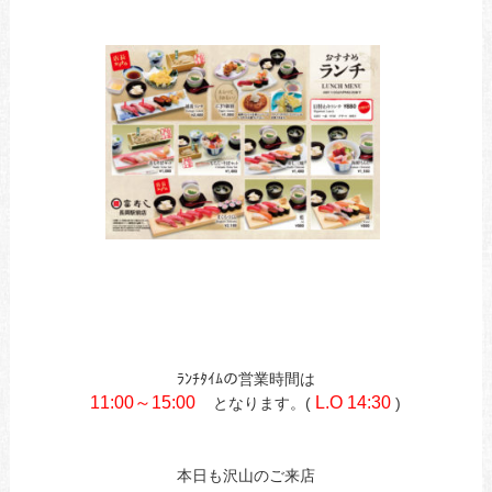
あ
あ
あ
あ
あ
あ
あ
ﾗﾝﾁﾀｲﾑの営業時間は
11:00～15:00
L.O 14:30
となります。(
)
あ
あ
本日も沢山のご来店