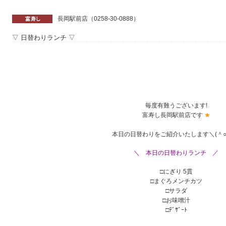
長岡駅前店（0258-30-0888）
▽ 日替わりランチ ▽
あ
あ
あ
あ
毎度有難うございます!
富寿し長岡駅前店です
★
本日の日替わりをご紹介いたします＼(＾○
ａ
＼ 本日の日替わりランチ
／
ああ
□にぎり 5貫
□まぐろメンチカツ
□サラダ
□お味噌汁
□ﾃﾞｻﾞｰﾄ
あ