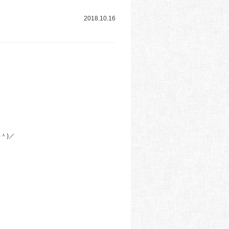
2018.10.16
＾)／