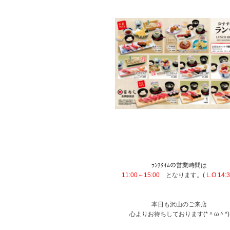
あ
あ
あ
あ
あ
あ
あ
ﾗﾝﾁﾀｲﾑの営業時間は
11:00～15:00
となります。(
L.O 14:
あ
あ
本日も沢山のご来店
心よりお待ちしております(*＾ω＾*)
あ