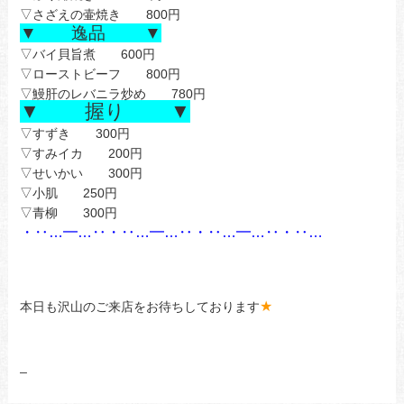
▽さざえの壷焼き 800円
▼ 逸品 ▼
▽バイ貝旨煮 600円
▽ローストビーフ 800円
▽鰻肝のレバニラ炒め 780円
▼ 握り ▼
▽すずき 300円
▽すみイカ 200円
▽せいかい 300円
▽小肌 250円
▽青柳 300円
・‥…━…‥・‥…━…‥・‥…━…‥・‥…
あ
あ
あ
★
本日も沢山のご来店をお待ちしております
あ
あ
_