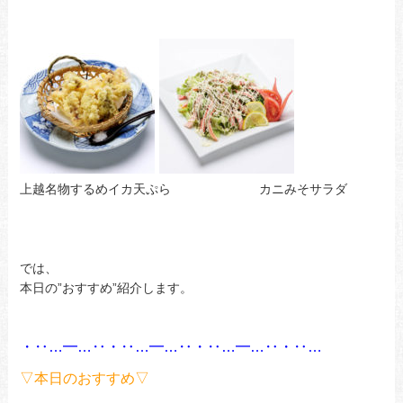
上越名物するめイカ天ぷら カニみそサラダ
では、
本日の”おすすめ”紹介します。
あ
・‥…━…‥・‥…━…‥・‥…━…‥・‥…
あ
▽本日のおすすめ▽
あ