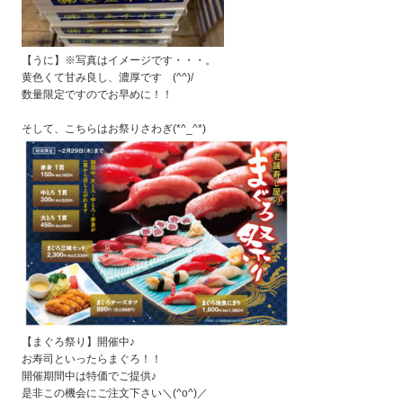
【うに】※写真はイメージです・・・。
黄色くて甘み良し、濃厚です (^^)/
数量限定ですのでお早めに！！
そして、こちらはお祭りさわぎ(*^_^*)
【まぐろ祭り】開催中♪
お寿司といったらまぐろ！！
開催期間中は特価でご提供♪
是非この機会にご注文下さい＼(^o^)／