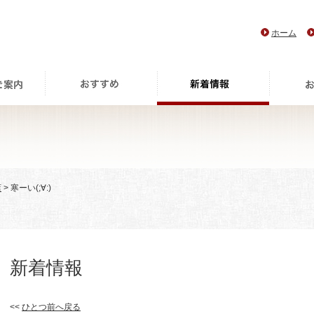
ホーム
店
> 寒ーい(;∀:)
新着情報
<<
ひとつ前へ戻る