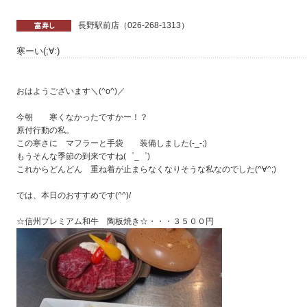
長野駅前店（026-268-1313）
寒ーい(;∀:)
おはようございます＼(^o^)／
今朝 寒くなかったですかー！？
原付行動の私。
この寒さに マフラーと手袋 装備しました(-_-;)
もうそんな季節の到来ですね(゜_゜)
これからどんどん 重ね着が止まらなくなりそうな私なのでした(^∀^;)
では、本日のおすすめです(^^)/
☆信州プレミアム和牛 陶板焼き☆・・・３５００円