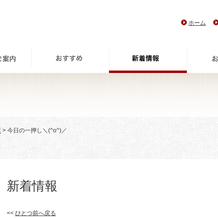
ホーム
店
> 今日の一押し＼(^o^)／
新着情報
<<
ひとつ前へ戻る