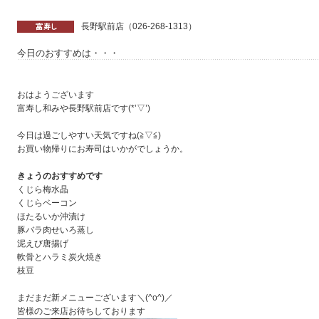
長野駅前店（026-268-1313）
今日のおすすめは・・・
おはようございます
富寿し和みや長野駅前店です(*’▽’)
今日は過ごしやすい天気ですね(≧▽≦)
お買い物帰りにお寿司はいかがでしょうか。
きょうのおすすめです
くじら梅水晶
くじらベーコン
ほたるいか沖漬け
豚バラ肉せいろ蒸し
泥えび唐揚げ
軟骨とハラミ炭火焼き
枝豆
まだまだ新メニューございます＼(^o^)／
皆様のご来店お待ちしております