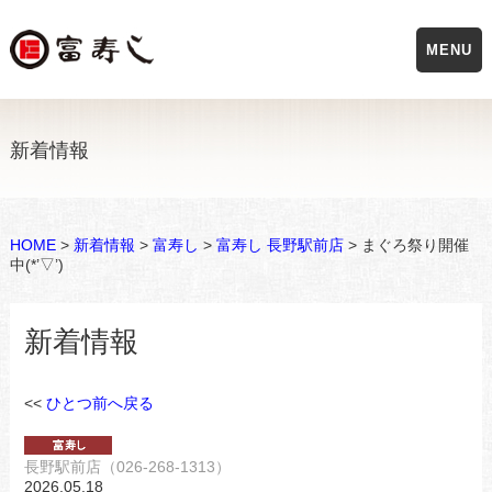
MENU
新着情報
HOME
>
新着情報
>
富寿し
>
富寿し 長野駅前店
> まぐろ祭り開催
中(*’▽’)
新着情報
<<
ひとつ前へ戻る
長野駅前店（026-268-1313）
2026.05.18