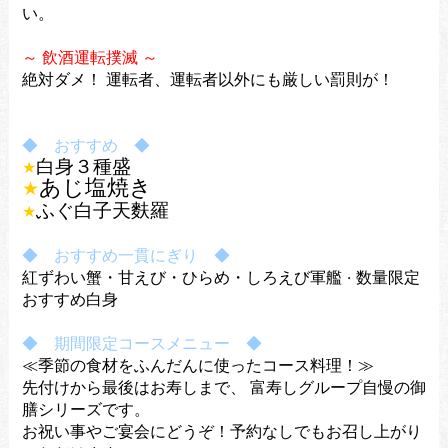
い。
～ 飲酒運転撲滅 ～
絶対ダメ！
運転者、運転者以外にも厳しい罰則が！
◆ おすすめ ◆
白身３種盛
★
あじ塩焼き
★
ふぐ白子天麩羅
★
◆ おすすめ一貫にぎり ◆
紅ずわい蟹・甘えび・ひらめ・しろえび軍艦
数量限定
・
おすすめ白身
◆ 期間限定コースメニュー ◆
≪季節の食材をふんだんに使ったコース料理！≫
先付けから最後はお寿しまで、
富寿しグループ自慢の御
膳シリーズです。
お祝い事やご宴会にどうぞ！
予約なしでもお召し上がり