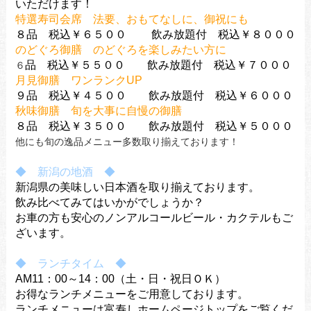
いただけます！
特選寿司会席 法要、おもてなしに、御祝にも
８品 税込￥６５００ 飲み放題付 税込￥８０００
のどぐろ御膳 のどぐろを楽しみたい方に
品 税込￥５５００ 飲み放題付 税込￥７０００
６
月見御膳 ワンランクUP
９品 税込￥４５００ 飲み放題付 税込￥６０００
秋味御膳 旬を大事に自慢の御膳
８品 税込￥３５００ 飲み放題付
税込￥５０００
他にも旬の逸品メニュー多数取り揃えております！
◆ 新潟の地酒 ◆
新潟県の美味しい日本酒を取り揃えております。
飲み比べてみてはいかがでしょうか？
お車の方も安心のノンアルコールビール・カクテルもご
ざいます。
◆ ランチタイム ◆
AM11：00～14：00（土・日・祝日ＯＫ）
お得なランチメニューをご用意しております。
ランチメニューは富寿しホームページトップをご覧くだ