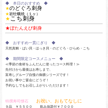
◆ 本日のおすすめ ◆
のどぐろ刺身
★
★
岩牡蠣焼（１ヶ）
こち刺身
★
★ぼたんえび刺身
◆ おすすめ一貫にぎり ◆
天然真鯛・ばい貝・ほっき貝・のどぐろ・ひらめ・こち
◆ 期間限定コースメニュー ◆
≪季節の食材をふんだんに使ったコース料理！≫
先付けから最後はお寿しまで、
富寿しグループ自慢の御膳シリーズです！
お祝い事やご宴会にどうぞ！
予約なしでもお召し上がりいただけます！
お祝い、おもてなしに
特撰寿司懐石
９品 ￥５５００ 飲み放題付￥７０００