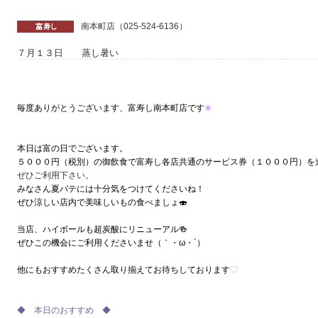
南本町店（025-524-6136）
７月１３日 蒸し暑い
毎度ありがとうございます、富寿し南本町店です
❀
本日は富の日でございます。
５０００円（税別）の御飲食で富寿し各店共通のサービス券（１０００円）を
ぜひご利用下さい。
みなさん夏バテには十分気をつけてくださいね！
ぜひ涼しい店内で美味しいもの食べましょ🍣
当店、ハイボールも超炭酸にリニューアル🍻
ぜひこの機会にご利用くださいませ（｀・ω・´）
他にもおすすめたくさん取り揃えてお待ちしております
♡
◆ 本日のおすすめ ◆