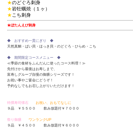
★
のどぐろ刺身
★
岩牡蠣焼（１ヶ）
★
こち刺身
★ぼたんえび刺身
◆ おすすめ一貫にぎり ◆
天然真鯛・ばい貝・ほっき貝・のどぐろ・ひらめ・こち
◆ 期間限定コースメニュー ◆
≪季節の食材をふんだんに使ったコース料理！≫
先付けから最後はお寿しまで、
富寿しグループ自慢の御膳シリーズです！
お祝い事やご宴会にどうぞ！
予約なしでもお召し上がりいただけます！
特撰寿司懐石
お祝い、おもてなしに
９品 ￥５５００ 飲み放題付￥７０００
祭り御膳
ワンランクUP
９品 ￥４５００ 飲み放題付￥６０００