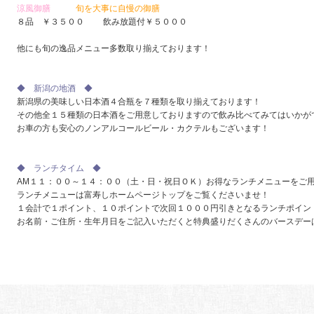
涼風御膳
旬を大事に自慢の御膳
８品 ￥３５００ 飲み放題付￥５０００
他にも旬の逸品メニュー多数取り揃えております！
◆ 新潟の地酒 ◆
新潟県の美味しい日本酒４合瓶を７種類を取り揃えております！
その他全１５種類の日本酒をご用意しておりますので飲み比べてみてはいかが
お車の方も安心のノンアルコールビール・カクテルもございます！
◆ ランチタイム ◆
AM１１：００～１４：００（土・日・祝日ＯＫ）お得なランチメニューをご
ランチメニューは富寿しホームページトップをご覧くださいませ！
１会計で１ポイント、１０ポイントで次回１０００円引きとなるランチポイン
お名前・ご住所・生年月日をご記入いただくと特典盛りだくさんのバースデー