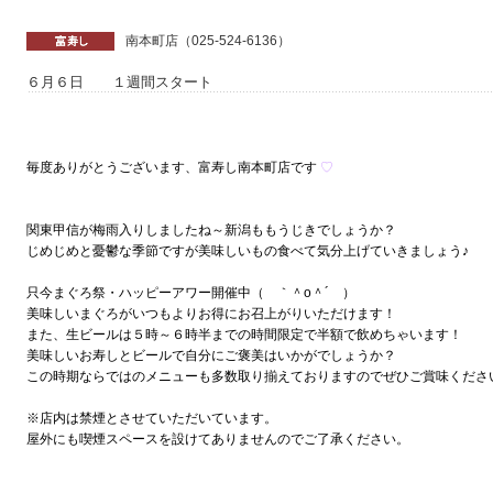
南本町店（025-524-6136）
６月６日 １週間スタート
毎度ありがとうございます、富寿し南本町店です
♡
関東甲信が梅雨入りしましたね～新潟ももうじきでしょうか？
じめじめと憂鬱な季節ですが美味しいもの食べて気分上げていきましょう♪
只今まぐろ祭・ハッピーアワー開催中（ ｀＾o＾´ ）
美味しいまぐろがいつもよりお得にお召上がりいただけます！
また、生ビールは５時～６時半までの時間限定で半額で飲めちゃいます！
美味しいお寿しとビールで自分にご褒美はいかがでしょうか？
この時期ならではのメニューも多数取り揃えておりますのでぜひご賞味くださ
※店内は禁煙とさせていただいています。
屋外にも喫煙スペースを設けてありませんのでご了承ください。