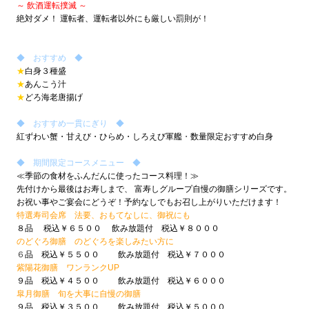
～ 飲酒運転撲滅 ～
絶対ダメ！
運転者、運転者以外にも厳しい罰則が！
◆ おすすめ ◆
★
白身３種盛
★
あんこう汁
★
どろ海老唐揚げ
◆ おすすめ一貫にぎり ◆
紅ずわい蟹・甘えび・ひらめ・しろえび軍艦
・
数量限定おすすめ白身
◆ 期間限定コースメニュー ◆
≪季節の食材をふんだんに使ったコース料理！≫
先付けから最後はお寿しまで、
富寿しグループ自慢の御膳シリーズです。
お祝い事やご宴会にどうぞ！
予約なしでもお召し上がりいただけます！
特選寿司会席 法要、おもてなしに、御祝にも
８品 税込￥６５００ 飲み放題付 税込￥８０００
のどぐろ御膳 のどぐろを楽しみたい方に
６
品 税込￥５５００ 飲み放題付 税込￥７０００
紫陽花御膳 ワンランクUP
９品 税込￥４５００ 飲み放題付 税込￥６０００
皐月御膳 旬を大事に自慢の御膳
９品 税込￥３５００ 飲み放題付 税込￥５０００