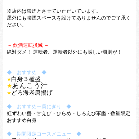
※店内は禁煙とさせていただいています。
屋外にも喫煙スペースを設けてありませんのでご了承く
ださい。
～ 飲酒運転撲滅 ～
絶対ダメ！
運転者、運転者以外にも厳しい罰則が！
◆ おすすめ ◆
白身３種盛
★
あんこう汁
★
どろ海老唐揚げ
★
◆ おすすめ一貫にぎり ◆
紅ずわい蟹・甘えび・ひらめ・しろえび軍艦
数量限定
・
おすすめ白身
◆ 期間限定コースメニュー ◆