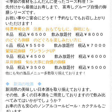
≪季節の食材をふんだんに使ったコース料理！≫
先付けから最後はお寿しまで、
富寿しグループ自慢の御
膳シリーズです。
お祝い事やご宴会にどうぞ！
予約なしでもお召し上がり
いただけます！
特選寿司会席 法要、おもてなしに、御祝にも
８品 税込￥６５００ 飲み放題付 税込￥８０００
のどぐろ御膳 のどぐろを楽しみたい方に
品 税込￥５５００ 飲み放題付 税込￥７０００
６
紫陽花御膳 ワンランクUP
９品 税込￥４５００ 飲み放題付 税込￥６０００
皐月御膳 旬を大事に自慢の御膳
９品 税込￥３５００ 飲み放題付 税込￥５０００
他にも旬の逸品メニュー多数取り揃えております！
◆ 新潟の地酒 ◆
新潟県の美味しい日本酒を取り揃えております。
その他、多くの日本酒をご用意しておりますので飲み比
べてみてはいかがでしょうか？
お車の方も安心のノンアルコールビール・カクテルもご
ざいます。