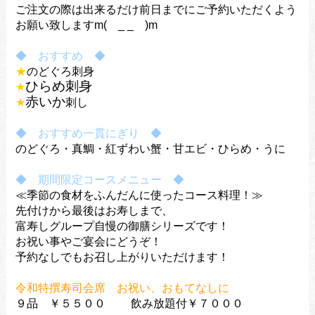
ご注文の際は出来るだけ前日までにご予約いただくよう
お願い致しますm( _ _ )m
◆ おすすめ ◆
★
のどぐろ刺身
ひらめ刺身
★
赤いか
★
刺し
◆ おすすめ一貫にぎり ◆
のどぐろ・真鯛・紅ずわい蟹・甘エビ・ひらめ・うに
◆ 期間限定コースメニュー ◆
≪季節の食材をふんだんに使ったコース料理！≫
先付けから最後はお寿しまで、
富寿しグループ自慢の御膳シリーズです！
お祝い事やご宴会にどうぞ！
予約なしでもお召し上がりいただけます！
令和特撰寿司会席 お祝い、おもてなしに
９品 ￥５５００ 飲み放題付￥７０００