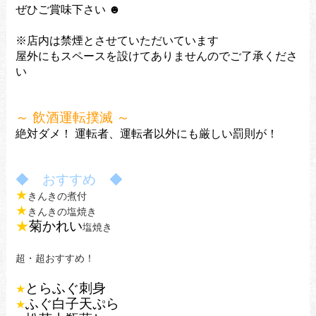
ぜひご賞味下さい ☻
※店内は禁煙とさせていただいています
屋外にもスペースを設けてありませんのでご了承くださ
い
～ 飲酒運転撲滅 ～
絶対ダメ！
運転者、運転者以外にも厳しい罰則が！
◆ おすすめ ◆
★
きんきの煮付
★
きんきの塩焼き
★
菊かれい
塩焼き
超・超おすすめ！
とらふぐ刺身
★
ふぐ
白子天ぷら
★