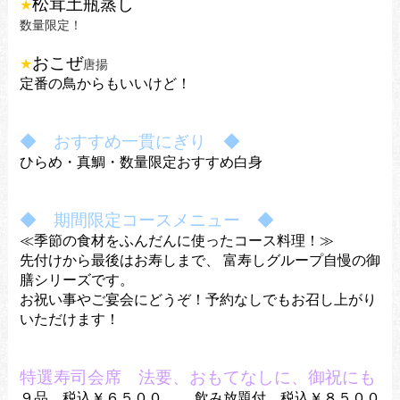
松茸土瓶蒸し
★
数量限定！
おこぜ
★
唐揚
定番の鳥からもいいけど！
◆ おすすめ一貫にぎり ◆
ひらめ・真鯛・
数量限定おすすめ白身
◆ 期間限定コースメニュー ◆
≪季節の食材をふんだんに使ったコース料理！≫
先付けから最後はお寿しまで、
富寿しグループ自慢の御
膳シリーズです。
お祝い事やご宴会にどうぞ！
予約なしでもお召し上がり
いただけます！
特選寿司会席 法要、おもてなしに、御祝にも
９品 税込￥６５００ 飲み放題付 税込￥８５００