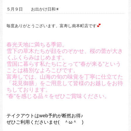
５月９日 お出かけ日和☀
💕
毎度ありがとうございます、富寿し南本町店です
春光天地に満ちる季節。
雪下の草木たちが顔をのぞかせ、
桜の蕾が大き
くふくらみはじめます。
雪国に暮らす私たちにとって
”春が来る”という
ことは格別なよろこびです。
富寿しでは、山海の旬の味覚を丁寧に仕立てた
「花見御膳」
をご用意して皆様のお越しをお待
ちしております。
”春”を感じる品々を
ぜひご賞味ください。
テイクアウトはweb予約が断然お得♪
ぜひご利用くださいませ( ＾ω＾ )