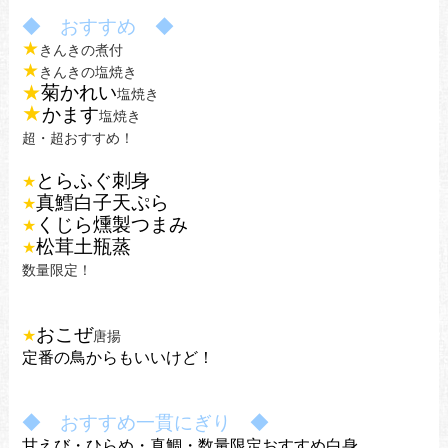
◆ おすすめ ◆
★
きんきの煮付
★
きんきの塩焼き
★
菊かれい
塩焼き
★
かます
塩焼き
超・超おすすめ！
とらふぐ刺身
★
真鱈白子天ぷら
★
くじら燻製つまみ
★
松茸土瓶蒸
★
数量限定！
おこぜ
★
唐揚
定番の鳥からもいいけど！
◆ おすすめ一貫にぎり ◆
甘えび・ひらめ・真鯛・
数量限定おすすめ白身