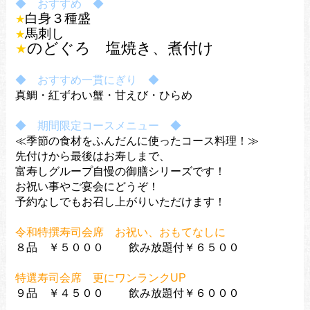
◆ おすすめ ◆
白身３種盛
★
馬刺し
★
のどぐろ 塩焼き、煮付け
★
◆ おすすめ一貫にぎり ◆
真鯛・紅ずわい蟹・甘えび・ひらめ
◆ 期間限定コースメニュー ◆
≪季節の食材をふんだんに使ったコース料理！≫
先付けから最後はお寿しまで、
富寿しグループ自慢の御膳シリーズです！
お祝い事やご宴会にどうぞ！
予約なしでもお召し上がりいただけます！
令和特撰寿司会席 お祝い、おもてなしに
８品 ￥５０００ 飲み放題付￥６５００
特選寿司会席 更にワンランクUP
９品 ￥４５００ 飲み放題付￥６０００