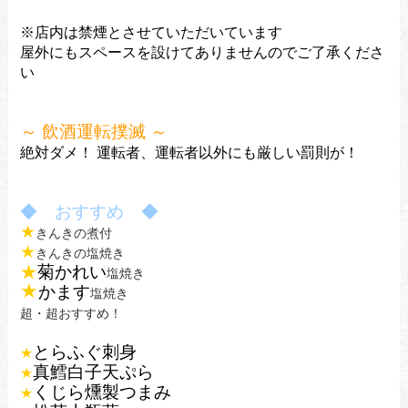
※店内は禁煙とさせていただいています
屋外にもスペースを設けてありませんのでご了承くださ
い
～ 飲酒運転撲滅 ～
絶対ダメ！
運転者、運転者以外にも厳しい罰則が！
◆ おすすめ ◆
★
きんきの煮付
★
きんきの塩焼き
★
菊かれい
塩焼き
★
かます
塩焼き
超・超おすすめ！
とらふぐ刺身
★
真鱈白子天ぷら
★
くじら燻製つまみ
★