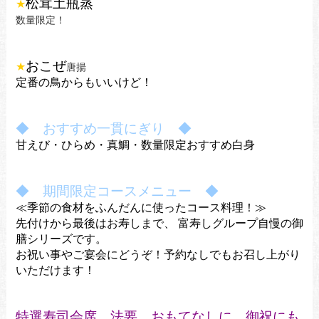
松茸土瓶蒸
★
数量限定！
おこぜ
★
唐揚
定番の鳥からもいいけど！
◆ おすすめ一貫にぎり ◆
甘えび・ひらめ・真鯛・
数量限定おすすめ白身
◆ 期間限定コースメニュー ◆
≪季節の食材をふんだんに使ったコース料理！≫
先付けから最後はお寿しまで、
富寿しグループ自慢の御
膳シリーズです。
お祝い事やご宴会にどうぞ！
予約なしでもお召し上がり
いただけます！
特選寿司会席 法要、おもてなしに、御祝にも