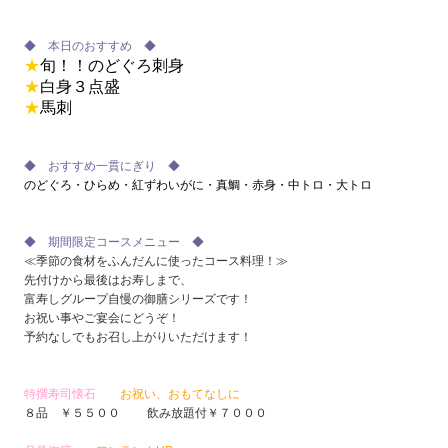
◆ 本日のおすすめ ◆
★
旬！！のどぐろ刺身
★
白身３点盛
★
馬刺
◆ おすすめ一貫にぎり ◆
のどぐろ・ひらめ・紅ずわいがに・真鯛・赤身・中トロ・大トロ
◆ 期間限定コースメニュー ◆
≪季節の食材をふんだんに使ったコース料理！≫
先付けから最後はお寿しまで、
富寿しグループ自慢の御膳シリーズです！
お祝い事やご宴会にどうぞ！
予約なしでもお召し上がりいただけます！
特撰寿司懐石
お祝い、おもてなしに
８品 ￥５５００ 飲み放題付￥７０００