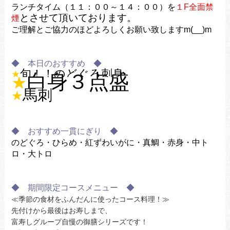
ランチタイム
（１１：００～１４：００）を
１F全面禁
とさせて頂いております。
煙
ご理解とご協力のほどよろしくお願い致しますm(__)m
◆ 本日のおすすめ ◆
旬！！のどぐろ刺身
★
白身３点盛
★
馬刺
★
◆ おすすめ一貫にぎり ◆
のどぐろ・ひらめ・紅ずわいがに・真鯛・赤身・中ト
ロ・大トロ
◆ 期間限定コースメニュー ◆
≪季節の食材をふんだんに使ったコース料理！≫
先付けから最後はお寿しまで、
富寿しグループ自慢の御膳シリーズです！