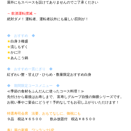
屋外にもスペースを設けてありませんのでご了承ください
～ 飲酒運転撲滅 ～
絶対ダメ！
運転者、運転者以外にも厳しい罰則が！
◆ おすすめ ◆
★
白身３種盛
★
流しもずく
★
かに汁
★
あんこう鍋
◆ おすすめ一貫にぎり ◆
紅ずわい蟹・甘えび・ひらめ・
数量限定おすすめ白身
◆ 期間限定コースメニュー ◆
≪季節の食材をふんだんに使ったコース料理！≫
先付けから最後はお寿しまで、
富寿しグループ自慢の御膳シリーズです。
お祝い事やご宴会にどうぞ！
予約なしでもお召し上がりいただけます！
特選寿司会席 法要、おもてなしに、御祝にも
９品 税込￥６５００ 飲み放題付 税込￥８５００
寿し屋の宴膳 ワンランクUP