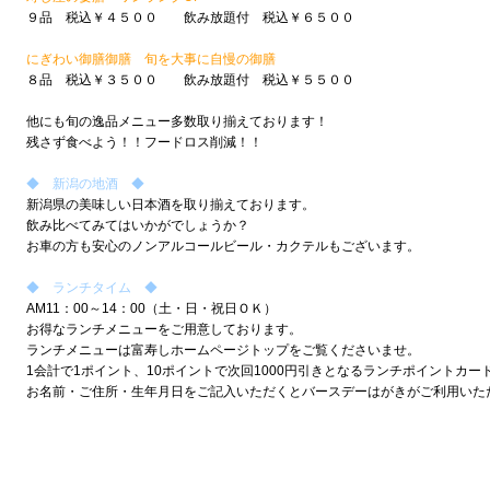
９品 税込￥４５００ 飲み放題付 税込￥６５００
にぎわい御膳御膳 旬を大事に自慢の御膳
８品 税込￥３５００ 飲み放題付
税込￥５５００
他にも旬の逸品メニュー多数取り揃えております！
残さず食べよう！！フードロス削減！！
◆ 新潟の地酒 ◆
新潟県の美味しい日本酒を取り揃えております。
飲み比べてみてはいかがでしょうか？
お車の方も安心のノンアルコールビール・カクテルもございます。
◆ ランチタイム ◆
AM11：00～14：00（土・日・祝日ＯＫ）
お得なランチメニューをご用意しております。
ランチメニューは富寿しホームページトップをご覧くださいませ。
1会計で1ポイント、10ポイントで次回1000円引きとなるランチポイントカー
お名前・ご住所・生年月日をご記入いただくとバースデーはがきがご利用いた