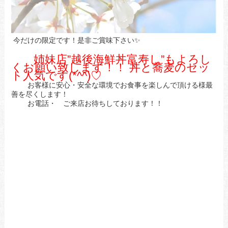
今だけの限定です！是非ご賞味下さい✨
姉妹店”越後海鮮丼富寿し”もよろし
くお願い致します！！ 丼と蕎麦のセッ
ト人気です(*^^)♡
お客様に安心・安全な環境でお食事を楽しんで頂ける様最
善を尽くします！
お電話・ ご来店お待ちしております！！