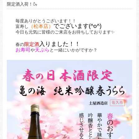
限定酒入荷！🍶
毎度ありがとうございます！！
でございます(^o^)
（松本店）
富寿し
今日も元気に皆様のご来店をお待ちしております✨
入りました！！
限定酒
春の
お寿司
天ぷら
や
と一緒にいかがですか？