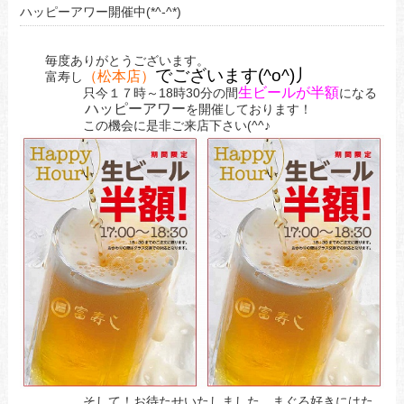
ハッピーアワー開催中(*^-^*)
毎度ありがとうございます。
でございます(^o^)丿
（松本店）
富寿し
生ビールが半額
只今１７時～18時30分の間
になる
ハッピーアワー
を開催しております！
この機会に是非ご来店下さい(^^♪
そして！お待たせいたしました。まぐろ好きにはた