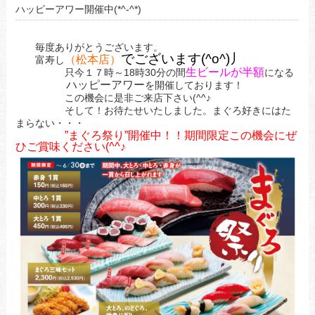
ハッピーアワー開催中(*^-^*)
毎度ありがとうございます。
でございます(^o^)丿
（松本店）
富寿し
生ビールが半額
只今１７時～18時30分の間
になる
ハッピーアワー
を開催しております！
この機会に是非ご来店下さい(^^♪
そして！お待たせいたしました。まぐろ好きにはた
まらない・・・
”まぐろ祭り”開催中！！期間限定この機会にぜ
ひご賞味ください(^^♪