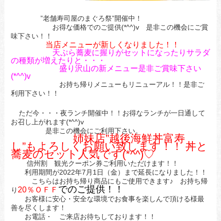
”老舗寿司屋のまぐろ祭”開催中！
お得な価格でのご提供(*^^)v 是非この機会にご賞
味下さい！！
当店メニューが新しくなりました！！
天ぷら蕎麦に握りがセットになったりサラダ
の種類が増えたりと・・・
盛り沢山の新メニュー是非ご賞味下さい
(*^^)v
お持ち帰りメニューもリニューアル！！是非ご
利用下さい！！
ただ今・・・夜ランチ開催中！！お得なランチが一日通して
お召し上がれます(*^^)v
是非この機会にご利用下さい。
姉妹店”越後海鮮丼富寿
し”もよろしくお願い致します！！ 丼と
蕎麦のセット人気です(*^^)♡
信州割 観光クーポン券ご利用いただけます！！
利用期間が2022年7月1日（金）まで延長になりました！！
こちらはお持ち帰り商品にもご使用できます♪ お持ち帰
でのご提供！！
20％ＯＦＦ
り
お客様に安心・安全な環境でお食事を楽しんで頂ける様最
善を尽くします！
お電話・ ご来店お待ちしております！！