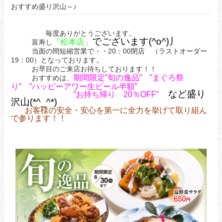
おすすめ盛り沢山～♪
毎度ありがとうございます。
でございます(^o^)丿
「松本店」
富寿し
当面の間短縮営業で・・20：00閉店 （ラストオーダー
19：00）となっております。
お早目のご来店お待ちしております！！
期間限定”旬の逸品” ”まぐろ祭
おすすめは、
り” ”ハッピーアワー生ビール半額”
など盛り
”お持ち帰り 20％OFF”
沢山(*^_^*)
お客様の安全・安心を第一に全力を挙げて取り組ん
で参ります！！