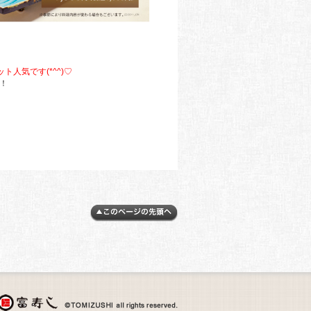
人気です(*^^)♡
！