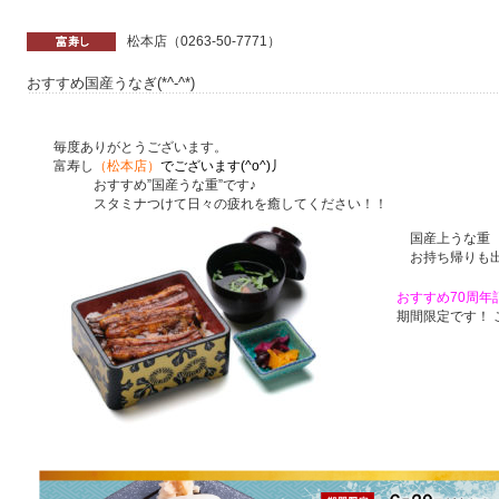
松本店（0263-50-7771）
おすすめ国産うなぎ(*^-^*)
毎度ありがとうございます。
富寿し
（松本店）
でございます(^o^)丿
おすすめ”国産うな重”です♪
スタミナつけて日々の疲れを癒してください！！
国産上うな重 ￥4
お持ち帰りも出
おすすめ70周年
期間限定です！ この