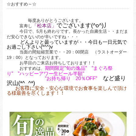
☆おすすめ～☆
毎度ありがとうございます。
でございます(^o^)丿
「松本店」
富寿し
今日で、5月も終わりです。長かった自粛生活・・まだま
だ安心できないのが辛いですね・・・
どんよりと曇っていますが・・今日も一日元気で
お過ごし下さい(*^^)v
当面の間短縮営業で・・20：00閉店 （ラストオーダー
19：00）となっております。
お早目のご来店お待ちしております！！
期間限定”旬の逸品” ”まぐろ祭
おすすめは、
り” ”ハッピーアワー生ビール半額”
など盛り
”お持ち帰り 20％OFF”
沢山(*^_^*)
お客様に安全・安心な環境でお食事を楽しんで頂け
る様最善を尽くします！！