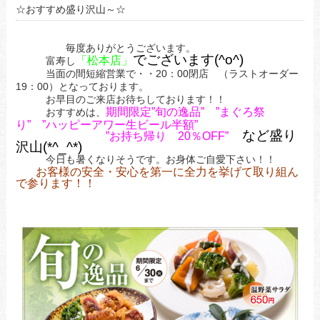
☆おすすめ盛り沢山～☆
毎度ありがとうございます。
でございます(^o^)
「松本店」
富寿し
当面の間短縮営業で・・20：00閉店 （ラストオーダー
19：00）となっております。
お早目のご来店お待ちしております！！
期間限定”旬の逸品” ”まぐろ祭
おすすめは、
り” ”ハッピーアワー生ビール半額”
など盛り
”お持ち帰り 20％OFF”
沢山(*^_^*)
今日も暑くなりそうです。お身体ご自愛下さい！！
お客様の安全・安心を第一に全力を挙げて取り組ん
で参ります！！