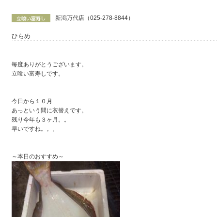
新潟万代店（025-278-8844）
ひらめ
毎度ありがとうございます。
立喰い富寿しです。
今日から１０月
あっという間に衣替えです。
残り今年も３ヶ月。。
早いですね。。。
～本日のおすすめ～