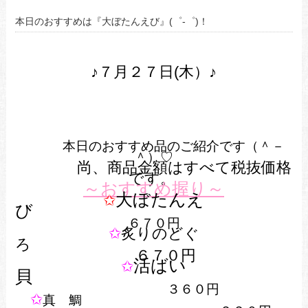
本日のおすすめは『大ぼたんえび』(゜-゜)！
♪７月２７
日
(木
）
♪
本日のおすすめ品のご紹介です（＾－
＾）♡
尚、商品金額はすべて税抜
価格
です。
～おすすめ握り～
大ぼたんえ
✩
び
６７
０円
✩
炙りのどぐ
ろ
６７０円
活ばい
✩
貝
３６０円
✩
真 鯛