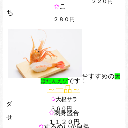
２２０円
こ
✩
ち
２８０円
おすすめの
大
です！
ぼたんえび
～一品～
✩
大根サラ
３６０円
✩
刺身盛合
１１２０円
✩
するめいか唐揚