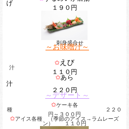
げ
１９０円
刺身盛合せ
～お味噌汁～
えび
✩
汁
１１０円
✩
あら
２２０円
～デザート～
✩
ケーキ各
種 ２２０
円～３００円
✩
アイス各種 （季節のアイス→ラムレーズ
ン） １１０円