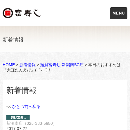
MENU
新着情報
HOME
>
新着情報
>
廻鮮富寿し 新潟南SC店
> 本日のおすすめは
『大ぼたんえび』(゜-゜)！
新着情報
<<
ひとつ前へ戻る
新潟南店（025-383-5650）
2017.07.27