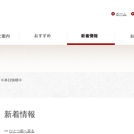
ホーム
 🌞本日快晴🌞
新着情報
<<
ひとつ前へ戻る