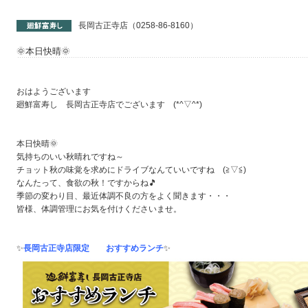
長岡古正寺店（0258-86-8160）
🌞本日快晴🌞
おはようございます
廻鮮富寿し 長岡古正寺店でございます (*^▽^*)
本日快晴🌞
気持ちのいい秋晴れですね～
チョット秋の味覚を求めにドライブなんていいですね (≧▽≦)
なんたって、食欲の秋！ですからね🎵
季節の変わり目、最近体調不良の方をよく聞きます・・・
皆様、体調管理にお気を付けくださいませ。
✨
長岡古正寺店限定 おすすめランチ
✨