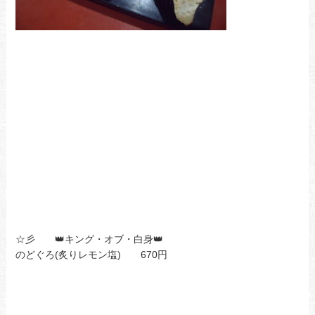
☆彡 👑キング・オブ・白身👑
のどぐろ(炙りレモン塩) 670円