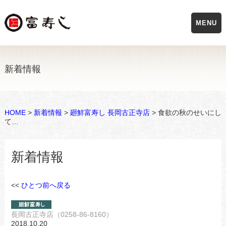
MENU
新着情報
HOME
>
新着情報
>
廻鮮富寿し 長岡古正寺店
> 食欲の秋のせいにし
て…
新着情報
<<
ひとつ前へ戻る
長岡古正寺店（0258-86-8160）
2018.10.20