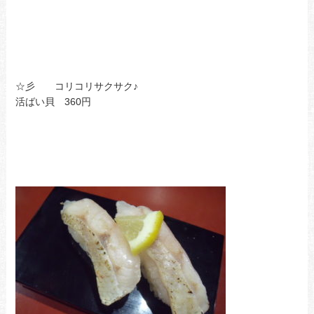
☆彡 コリコリサクサク♪
活ばい貝 360円