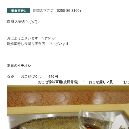
長岡古正寺店（0258-86-8160）
白身大好き＼(^o^)／
おはようございます ＼(^o^)／
廻鮮富寿し長岡古正寺店 でございます。
本日のイチオシ
☆彡 おこぜづくし 440円
おこぜ珍味軍艦(皮肝胃袋) ・ おこぜ握り２貫 ・ おこ