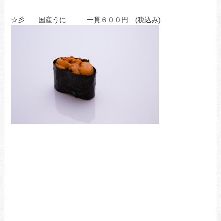
☆彡 国産うに 一貫６００円 (税込み)