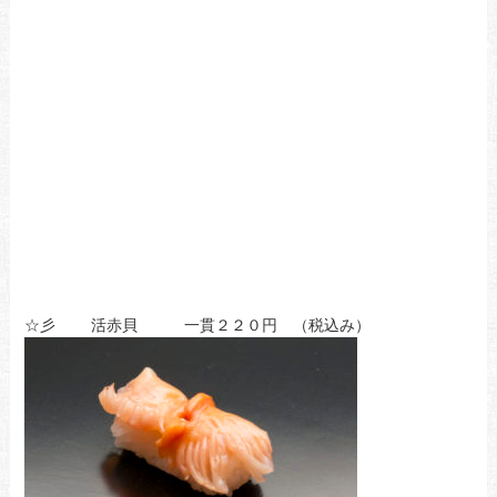
☆彡 活赤貝 一貫２２０円 （税込み）