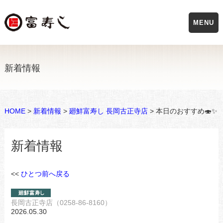
MENU
新着情報
HOME
>
新着情報
>
廻鮮富寿し 長岡古正寺店
> 本日のおすすめ🍣✨
新着情報
<<
ひとつ前へ戻る
長岡古正寺店（0258-86-8160）
2026.05.30