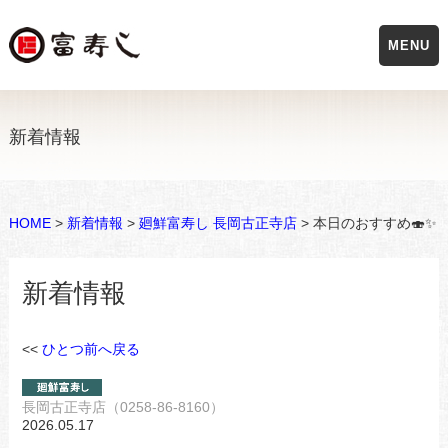
MENU
新着情報
HOME
>
新着情報
>
廻鮮富寿し 長岡古正寺店
> 本日のおすすめ🍣✨
新着情報
<<
ひとつ前へ戻る
長岡古正寺店（0258-86-8160）
2026.05.17