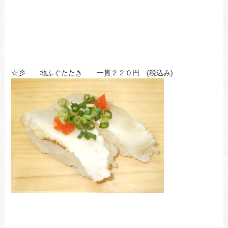
☆彡 地ふぐたたき 一貫２２０円 (税込み)