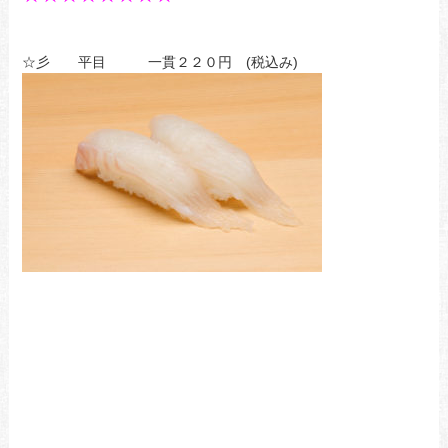
☆彡 平目 一貫２２０円 (税込み)