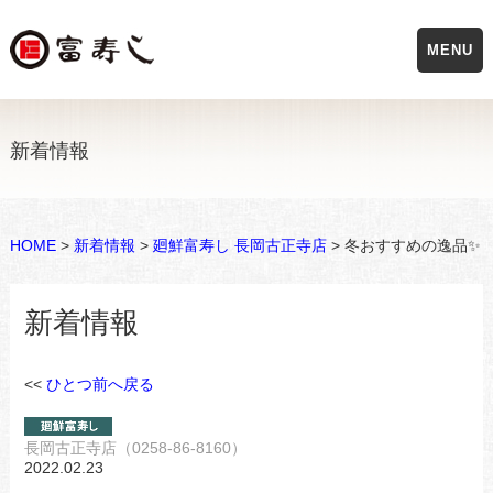
MENU
新着情報
HOME
>
新着情報
>
廻鮮富寿し 長岡古正寺店
> 冬おすすめの逸品✨
新着情報
<<
ひとつ前へ戻る
長岡古正寺店（0258-86-8160）
2022.02.23