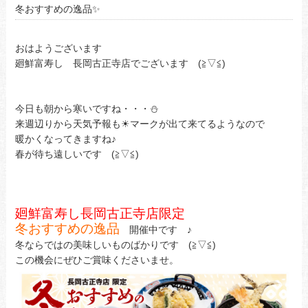
冬おすすめの逸品✨
おはようございます
廻鮮富寿し 長岡古正寺店でございます (≧▽≦)
今日も朝から寒いですね・・・⛄
来週辺りから天気予報も☀マークが出て来てるようなので
暖かくなってきますね♪
春が待ち遠しいです (≧▽≦)
廻鮮富寿し長岡古正寺店限定
冬おすすめの逸品
開催中です ♪
冬ならではの美味しいものばかりです (≧▽≦)
この機会にぜひご賞味くださいませ。