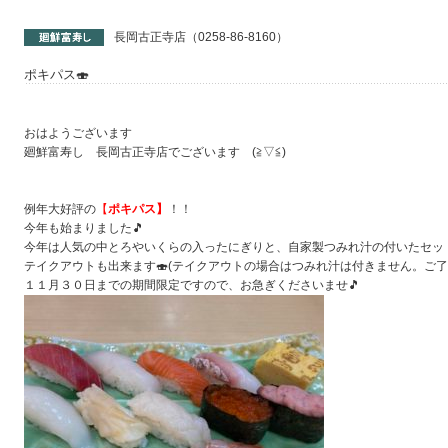
長岡古正寺店（0258-86-8160）
ポキパス🍣
おはようございます
廻鮮富寿し 長岡古正寺店でございます (≧▽≦)
例年大好評の
【
ポキパス】
！！
今年も始まりました🎵
今年は人気の中とろやいくらの入ったにぎりと、自家製つみれ汁の付いたセッ
テイクアウトも出来ます🍣(テイクアウトの場合はつみれ汁は付きません。ご了
１１月３０日までの期間限定ですので、お急ぎくださいませ🎵